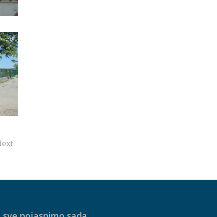
ext
 sve pojasnimo sada