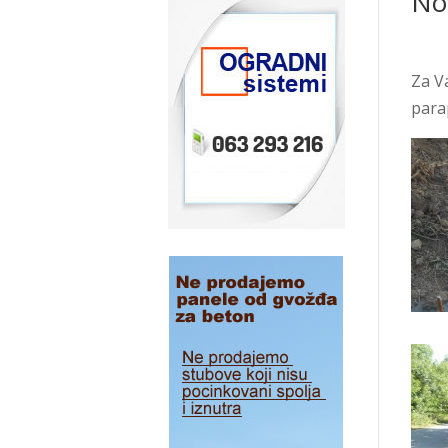
No
Za V
para