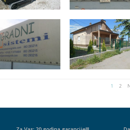
1
2
N
Za Vas: 20 godina garancije!!!
Da