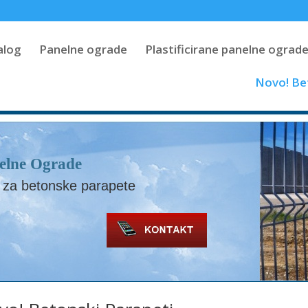
alog
Panelne ograde
Plastificirane panelne ograd
Novo! Be
elne Ograde
 za betonske parapete